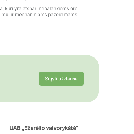
a, kuri yra atspari nepalankioms oro
ukimui ir mechaniniams pažeidimams.
Siųsti užklausą
UAB „Ežerėlio vaivorykštė“