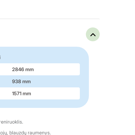
i
2846 mm
938 mm
1571 mm
eniruoklis.
ojų, blauzdų raumenys.