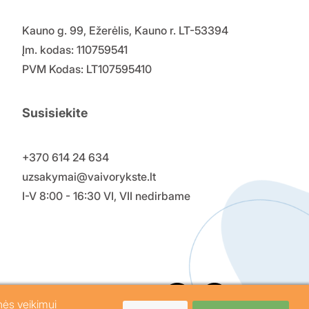
Kauno g. 99, Ežerėlis, Kauno r. LT-53394
Įm. kodas: 110759541
PVM Kodas: LT107595410
Susisiekite
+370 614 24 634
uzsakymai@vaivorykste.lt
I-V 8:00 - 16:30 VI, VII nedirbame
nės veikimui