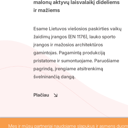
malonų aktyvų laisvalaikį dideliems
ir mažiems
Esame Lietuvos viešosios paskirties vaikų
žaidimų įrangos (EN 1176), lauko sporto
įrangos ir mažosios architektūros
gamintojas. Pagamintą produkciją
pristatome ir sumontuojame. Paruošiame
pagrindą, įrengiame atsitrenkimą
švelninančią dangą.
Plačiau
© 2026 Ežerėlio vaivorykštė, UAB. Visos tei
Mes ir mūsų partneriai naudojame slapukus ir asmens duomeni