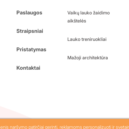
Paslaugos
Vaikų lauko žaidimo
aikštelės
Straipsniai
Lauko treniruokliai
Pristatymas
Mažoji architektūra
Kontaktai
sės saugomos.
Privatumo politika
s naršymo patirčiai gerinti, reklamoms personalizuoti ir svetai