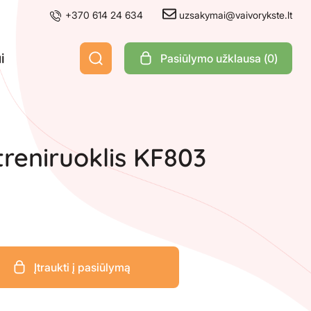
+370 614 24 634
uzsakymai@vaivorykste.lt
i
Pasiūlymo užklausa (
0
)
treniruoklis KF803
Įtraukti į pasiūlymą