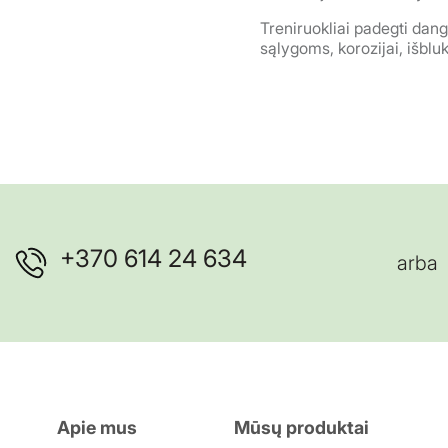
Treniruokliai padegti dang
sąlygoms, korozijai, išbl
+370 614 24 634
arba
Apie mus
Mūsų produktai