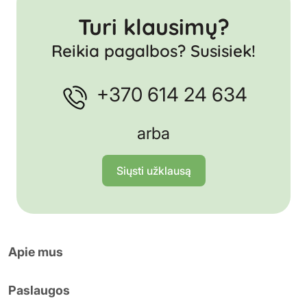
Turi klausimų?
Reikia pagalbos? Susisiek!
+370 614 24 634
arba
Siųsti užklausą
Apie mus
Paslaugos