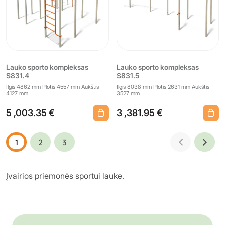
Lauko sporto kompleksas
Lauko sporto kompleksas
S831.4
S831.5
Ilgis 4862 mm Plotis 4557 mm Aukštis
Ilgis 8038 mm Plotis 2631 mm Aukštis
4127 mm
3527 mm
5 ,003.35 €
3 ,381.95 €
1
2
3
Įvairios priemonės sportui lauke.