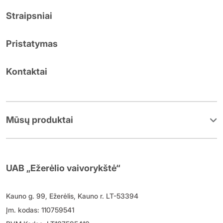
Straipsniai
Pristatymas
Kontaktai
Mūsų produktai
UAB „Ežerėlio vaivorykštė“
Kauno g. 99, Ežerėlis, Kauno r. LT-53394
Įm. kodas: 110759541