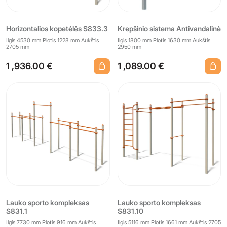
Horizontalios kopetėlės S833.3
Krepšinio sistema Antivandalinė
Ilgis 4530 mm Plotis 1228 mm Aukštis
Ilgis 1800 mm Plotis 1630 mm Aukštis
2705 mm
2950 mm
1 ,936.00 €
1 ,089.00 €
Lauko sporto kompleksas
Lauko sporto kompleksas
S831.1
S831.10
Ilgis 7730 mm Plotis 916 mm Aukštis
Ilgis 5116 mm Plotis 1661 mm Aukštis 2705