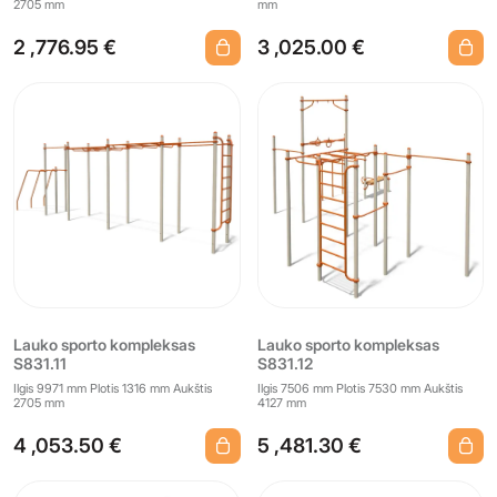
2705 mm
mm
2 ,776.95 €
3 ,025.00 €
Lauko sporto kompleksas
Lauko sporto kompleksas
S831.11
S831.12
Ilgis 9971 mm Plotis 1316 mm Aukštis
Ilgis 7506 mm Plotis 7530 mm Aukštis
2705 mm
4127 mm
4 ,053.50 €
5 ,481.30 €