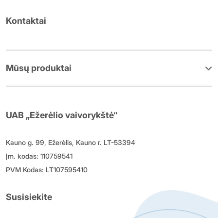
Kontaktai
Mūsų produktai
UAB „Ežerėlio vaivorykštė“
Kauno g. 99, Ežerėlis, Kauno r. LT-53394
Įm. kodas: 110759541
PVM Kodas: LT107595410
Susisiekite