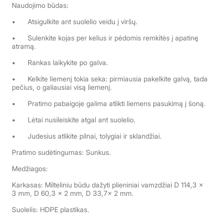
Naudojimo būdas:
•
Atsigulkite ant suolelio veidu į viršų.
•
Sulenkite kojas per kelius ir pėdomis remkitės į apatinę
atramą.
•
Rankas laikykite po galva.
•
Kelkite liemenį tokia seka: pirmiausia pakelkite galvą, tada
pečius, o galiausiai visą liemenį.
•
Pratimo pabaigoje galima atlikti liemens pasukimą į šoną.
•
Lėtai nusileiskite atgal ant suolelio.
•
Judesius atlikite pilnai, tolygiai ir sklandžiai.
Pratimo sudėtingumas: Sunkus.
Medžiagos:
Karkasas: Milteliniu būdu dažyti plieniniai vamzdžiai D 114,3 x
3 mm, D 60,3 x 2 mm, D 33,7x 2 mm.
Suolelis: HDPE plastikas.