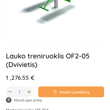
Lauko treniruoklis OF2-05
(Dvivietis)
1 ,276.55 €
–
+
Įtraukti į pasiūlymą
Klausti apie prekę
Montavimo kaina: 145.20 €