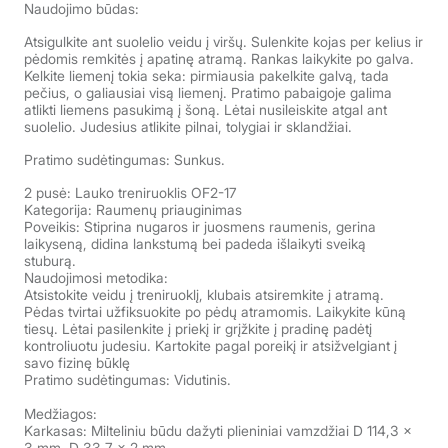
Naudojimo būdas:
Atsigulkite ant suolelio veidu į viršų. Sulenkite kojas per kelius ir
pėdomis remkitės į apatinę atramą. Rankas laikykite po galva.
Kelkite liemenį tokia seka: pirmiausia pakelkite galvą, tada
pečius, o galiausiai visą liemenį. Pratimo pabaigoje galima
atlikti liemens pasukimą į šoną. Lėtai nusileiskite atgal ant
suolelio. Judesius atlikite pilnai, tolygiai ir sklandžiai.
Pratimo sudėtingumas: Sunkus.
2 pusė: Lauko treniruoklis OF2-17
Kategorija: Raumenų priauginimas
Poveikis: Stiprina nugaros ir juosmens raumenis, gerina
laikyseną, didina lankstumą bei padeda išlaikyti sveiką
stuburą.
Naudojimosi metodika:
Atsistokite veidu į treniruoklį, klubais atsiremkite į atramą.
Pėdas tvirtai užfiksuokite po pėdų atramomis. Laikykite kūną
tiesų. Lėtai pasilenkite į priekį ir grįžkite į pradinę padėtį
kontroliuotu judesiu. Kartokite pagal poreikį ir atsižvelgiant į
savo fizinę būklę
Pratimo sudėtingumas: Vidutinis.
Medžiagos:
Karkasas: Milteliniu būdu dažyti plieniniai vamzdžiai D 114,3 x
3 mm, D 33,7 x 2 mm.