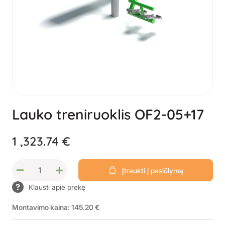
Lauko treniruoklis OF2-05+17
1 ,323.74 €
–
+
Įtraukti į pasiūlymą
Klausti apie prekę
Montavimo kaina: 145.20 €