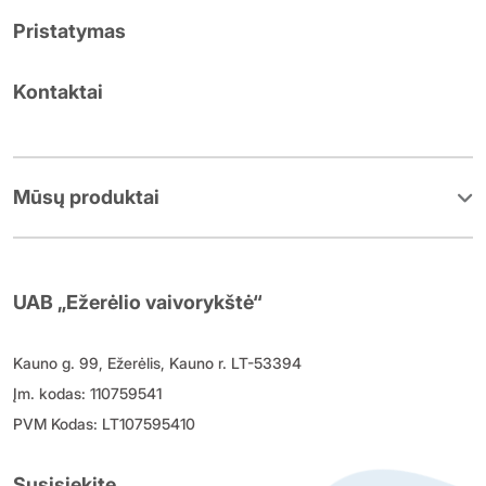
Pristatymas
Kontaktai
Mūsų produktai
UAB „Ežerėlio vaivorykštė“
Kauno g. 99, Ežerėlis, Kauno r. LT-53394
Įm. kodas: 110759541
PVM Kodas: LT107595410
Susisiekite