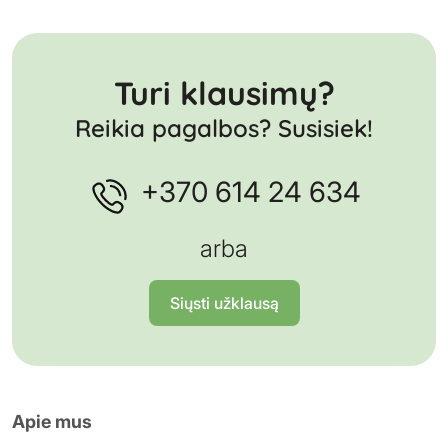
Turi klausimų?
Reikia pagalbos? Susisiek!
+370 614 24 634
arba
Siųsti užklausą
Apie mus