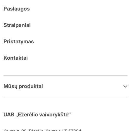
Paslaugos
Straipsniai
Pristatymas
Kontaktai
Mūsų produktai
UAB „Ežerėlio vaivorykštė“
Kauno g. 99, Ežerėlis, Kauno r. LT-53394