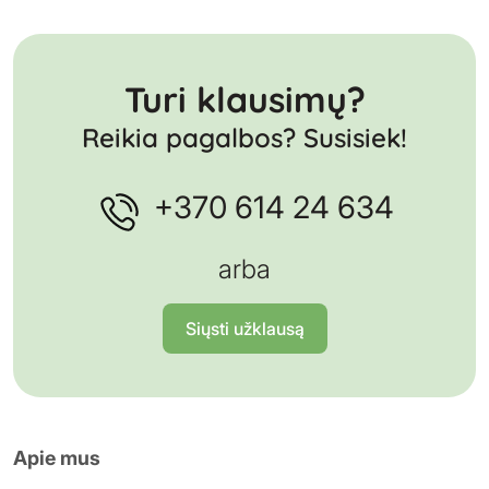
Turi klausimų?
Reikia pagalbos? Susisiek!
+370 614 24 634
arba
Siųsti užklausą
Apie mus