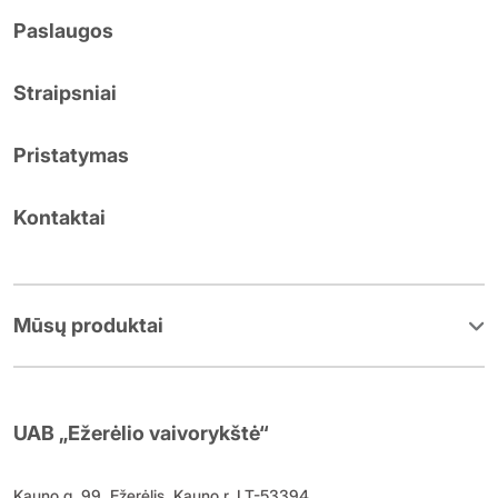
Paslaugos
Straipsniai
Pristatymas
Kontaktai
Mūsų produktai
UAB „Ežerėlio vaivorykštė“
Kauno g. 99, Ežerėlis, Kauno r. LT-53394