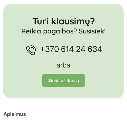
Turi klausimų?
Reikia pagalbos? Susisiek!
+370 614 24 634
arba
Siųsti užklausą
Apie mus