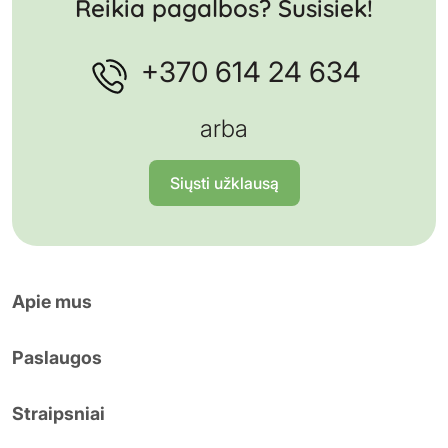
Reikia pagalbos? Susisiek!
+370 614 24 634
arba
Siųsti užklausą
Apie mus
Paslaugos
Straipsniai