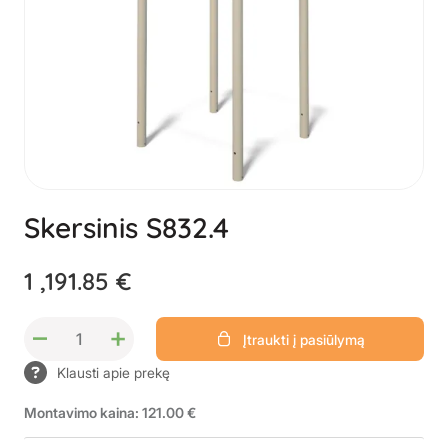
Skersinis S832.4
1 ,191.85 €
–
+
Įtraukti į pasiūlymą
Klausti apie prekę
Montavimo kaina: 121.00 €