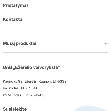
Pristatymas
Kontaktai
Mūsų produktai
UAB „Ežerėlio vaivorykštė“
Kauno g. 99, Ežerėlis, Kauno r. LT-53394
Įm. kodas: 110759541
PVM Kodas: LT107595410
Susisiekite