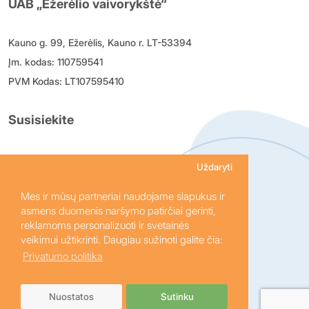
UAB „Ežerėlio vaivorykštė“
Kauno g. 99, Ežerėlis, Kauno r. LT-53394
Įm. kodas: 110759541
PVM Kodas: LT107595410
Susisiekite
+370 614 24 634
Uždaryti
uzsakymai@vaivorykste.lt
Mes ir mūsų partneriai naudojame slapukus ir
I-V 8:00 - 16:30 VI, VII nedirbame
asmens duomenis naršymo patirčiai gerinti,
reklamoms personalizuoti ir svetainės
veikimui užtikrinti. Daugiau sužinoti galite čia:
Privatumo politika
© 2026 Ežerėlio vaivorykštė, UAB. Visos teisės
Nuostatos
Sutinku
saugomos.