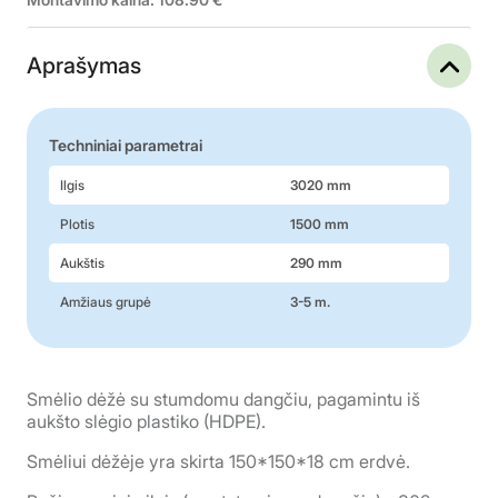
Aprašymas
Techniniai parametrai
Ilgis
3020 mm
Plotis
1500 mm
Aukštis
290 mm
Amžiaus grupė
3-5 m.
Smėlio dėžė su stumdomu dangčiu, pagamintu iš
aukšto slėgio plastiko (HDPE).
Smėliui dėžėje yra skirta 150*150*18 cm erdvė.