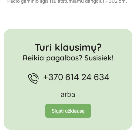
Pačio gaminio ilgis (su atstumiamu dangčiu) - 302 cm.
Turi klausimų?
Reikia pagalbos? Susisiek!
+370 614 24 634
arba
Siųsti užklausą