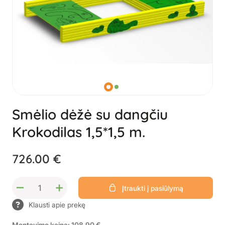
Smėlio dėžė su dangčiu
Krokodilas 1,5*1,5 m.
726.00 €
–
+
Įtraukti į pasiūlymą
Klausti apie prekę
Montavimo kaina: 108.90 €