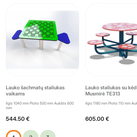
Lauko šachmatų staliukas
Lauko staliukas su kė
vaikams
Musmirė TE313
Ilgis 1040 mm Plotis 500 mm Aukštis 600
Ilgis 1180 mm Plotis 110 mm A
mm
544.50 €
605.00 €