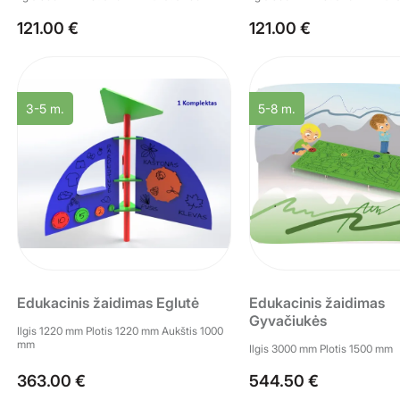
121.00 €
121.00 €
3-5 m.
5-8 m.
Edukacinis žaidimas Eglutė
Edukacinis žaidimas
Gyvačiukės
Ilgis 1220 mm Plotis 1220 mm Aukštis 1000
mm
Ilgis 3000 mm Plotis 1500 mm
363.00 €
544.50 €