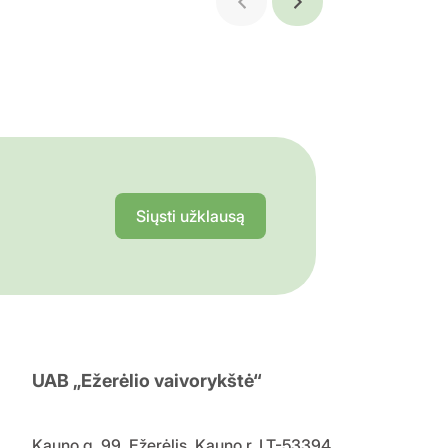
Siųsti užklausą
UAB „Ežerėlio vaivorykštė“
Kauno g. 99, Ežerėlis, Kauno r. LT-53394