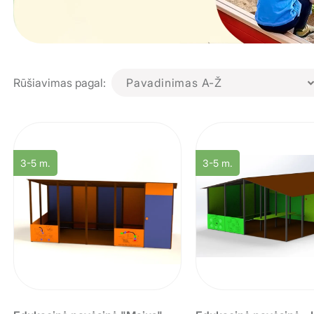
Rūšiavimas pagal:
Pavadinimas A-Ž
3-5 m.
3-5 m.