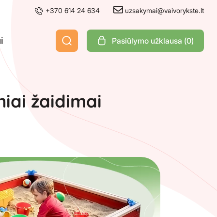
+370 614 24 634
uzsakymai@vaivorykste.lt
i
Pasiūlymo užklausa (
0
)
iai žaidimai