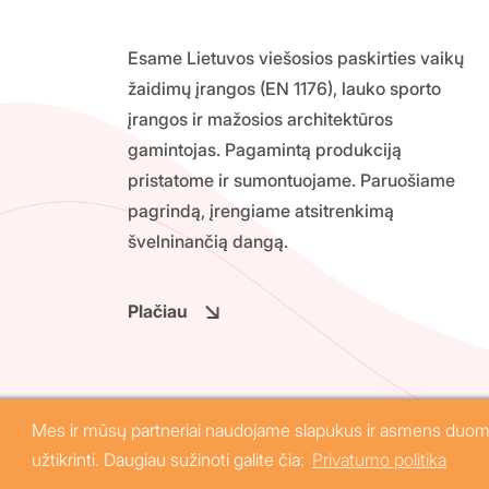
Esame Lietuvos viešosios paskirties vaikų
žaidimų įrangos (EN 1176), lauko sporto
įrangos ir mažosios architektūros
gamintojas. Pagamintą produkciją
pristatome ir sumontuojame. Paruošiame
pagrindą, įrengiame atsitrenkimą
švelninančią dangą.
Plačiau
© 2026 Ežerėlio vaivorykštė, UAB. Visos tei
Mes ir mūsų partneriai naudojame slapukus ir asmens duomeni
užtikrinti. Daugiau sužinoti galite čia:
Privatumo politika