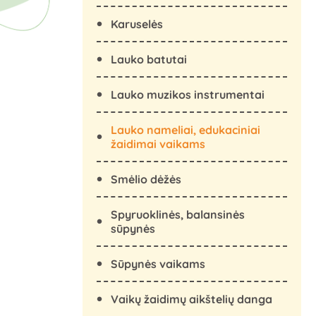
Karuselės
Lauko batutai
Lauko muzikos instrumentai
Lauko nameliai, edukaciniai
žaidimai vaikams
Smėlio dėžės
Spyruoklinės, balansinės
sūpynės
Sūpynės vaikams
Vaikų žaidimų aikštelių danga