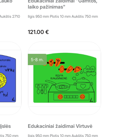
Lauko
Edukaciniai žaidimai "Gamtos,
laiko pažinimas"
Aukštis 2710
Ilgis 950 mm Plotis 10 mm Aukštis 750 mm
121.00 €
5-8 m.
įslės
Edukaciniai žaidimai Virtuvė
štis 750 mm
Ilgis 950 mm Plotis 10 mm Aukštis 750 mm