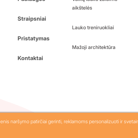
aikštelės
Straipsniai
Lauko treniruokliai
Pristatymas
Mažoji architektūra
Kontaktai
sės saugomos.
Privatumo politika
s naršymo patirčiai gerinti, reklamoms personalizuoti ir svetai