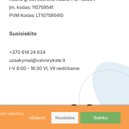
Įm. kodas: 110759541
PVM Kodas: LT107595410
Susisiekite
+370 614 24 634
uzsakymai@vaivorykste.lt
I-V 8:00 - 16:30 VI, VII nedirbame
nės veikimui
Uždaryti
Nuostatos
Sutinku