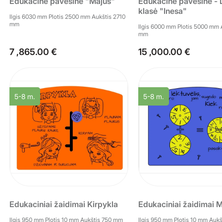
Edukacinė pavėsinė "Majus"
Edukacinė pavėsinė - 
klasė "Inesa"
Ilgis 6030 mm Plotis 2500 mm Aukštis 2710
mm
Ilgis 6000 mm Plotis 5000 mm 
mm
7 ,865.00 €
15 ,000.00 €
5-8 m.
5-8 m.
Edukaciniai žaidimai Kirpykla
Edukaciniai žaidimai M
Ilgis 950 mm Plotis 10 mm Aukštis 750 mm
Ilgis 950 mm Plotis 10 mm Auk