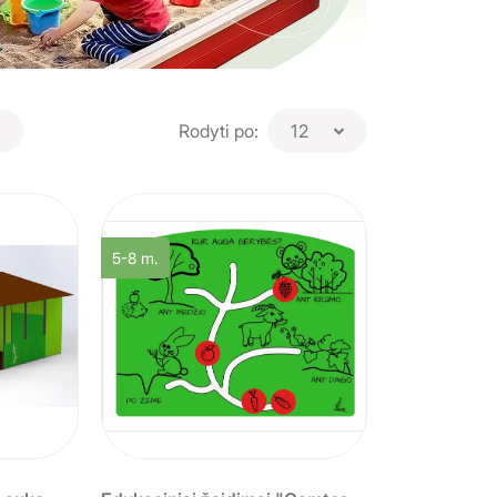
Rodyti po:
12
5-8 m.