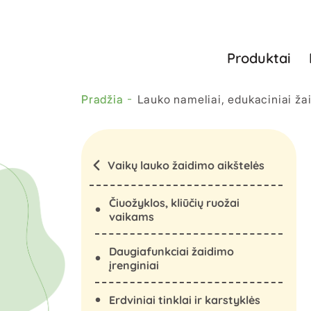
Produktai
Pradžia
Lauko nameliai, edukaciniai ža
Vaikų lauko žaidimo aikštelės
Čiuožyklos, kliūčių ruožai
vaikams
Daugiafunkciai žaidimo
įrenginiai
Erdviniai tinklai ir karstyklės