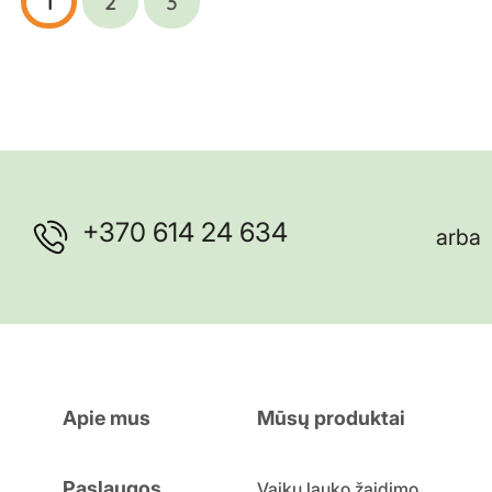
1
2
3
+370 614 24 634
arba
Apie mus
Mūsų produktai
Paslaugos
Vaikų lauko žaidimo