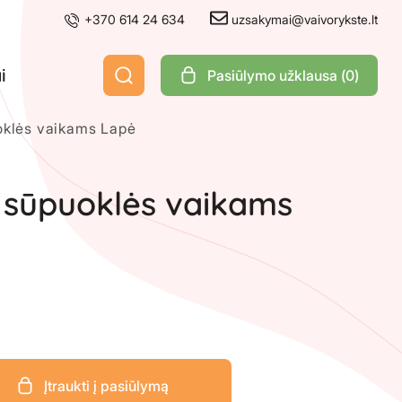
+370 614 24 634
uzsakymai@vaivorykste.lt
i
Pasiūlymo užklausa (
0
)
oklės vaikams Lapė
 sūpuoklės vaikams
Įtraukti į pasiūlymą