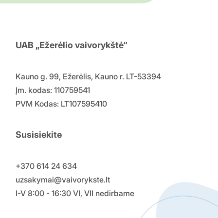
UAB „Ežerėlio vaivorykštė“
Kauno g. 99, Ežerėlis, Kauno r. LT-53394
Įm. kodas: 110759541
PVM Kodas: LT107595410
Susisiekite
+370 614 24 634
uzsakymai@vaivorykste.lt
I-V 8:00 - 16:30 VI, VII nedirbame