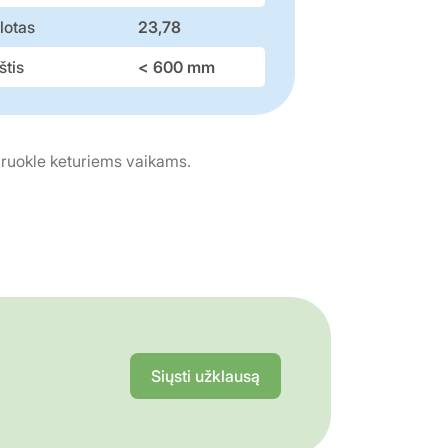
lotas
23,78
štis
< 600 mm
ruokle keturiems vaikams.
Siųsti užklausą