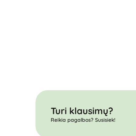
Turi klausimų?
Reikia pagalbos? Susisiek!