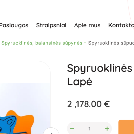
Paslaugos
Straipsniai
Apie mus
Kontakta
Spyruoklinės, balansinės sūpynės
Spyruoklinės sūpu
Spyruoklinės
Lapė
2 ,178.00 €
–
+