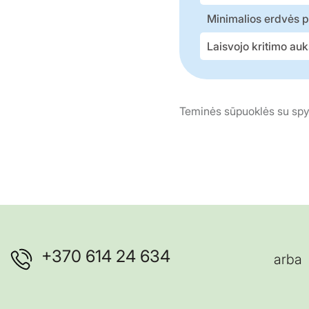
Minimalios erdvės p
Laisvojo kritimo auk
Teminės sūpuoklės su spy
+370 614 24 634
arba