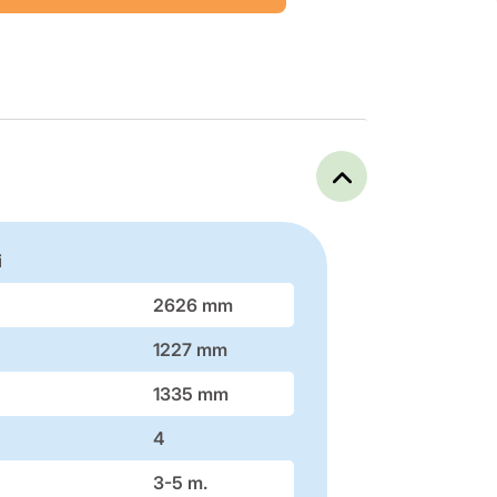
i
2626 mm
1227 mm
1335 mm
4
3-5 m.