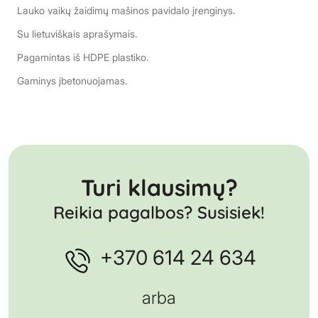
Lauko vaikų žaidimų mašinos pavidalo įrenginys.
Su lietuviškais aprašymais.
Pagamintas iš HDPE plastiko.
Gaminys įbetonuojamas.
Turi klausimų?
Reikia pagalbos? Susisiek!
+370 614 24 634
arba