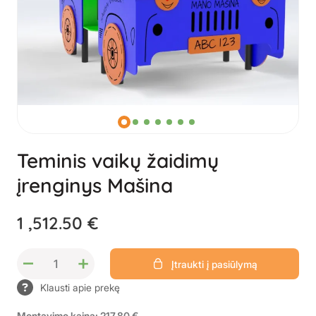
Teminis vaikų žaidimų
įrenginys Mašina
1 ,512.50 €
–
+
Įtraukti į pasiūlymą
Klausti apie prekę
Montavimo kaina: 217.80 €