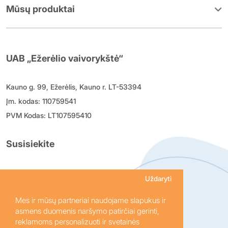
Mūsų produktai
UAB „Ežerėlio vaivorykštė“
Kauno g. 99, Ežerėlis, Kauno r. LT-53394
Įm. kodas: 110759541
PVM Kodas: LT107595410
Susisiekite
+370 614 24 634
Uždaryti
uzsakymai@vaivorykste.lt
Mes ir mūsų partneriai naudojame slapukus ir
I-V 8:00 - 16:30 VI, VII nedirbame
asmens duomenis naršymo patirčiai gerinti,
reklamoms personalizuoti ir svetainės