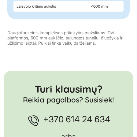
Laisvojo kritimo aukštis
<600 mm
Daugiafunkcinis kompleksas pritaikytas mažyliams. Dvi
platformos, 600 mm aukščio, sujungtos tuneliu, čiuožykla ir
užlipimo laiptai. Puikiai tinka vaikų darželiams.
Turi klausimų?
Reikia pagalbos? Susisiek!
+370 614 24 634
arba