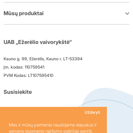
Mūsų produktai
UAB „Ežerėlio vaivorykštė“
Kauno g. 99, Ežerėlis, Kauno r. LT-53394
Įm. kodas: 110759541
PVM Kodas: LT107595410
Susisiekite
+370 614 24 634
Uždaryti
uzsakymai@vaivorykste.lt
Mes ir mūsų partneriai naudojame slapukus ir
I-V 8:00 - 16:30 VI, VII nedirbame
asmens duomenis naršymo patirčiai gerinti,