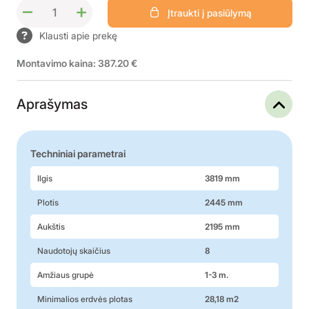
–
+
Įtraukti į pasiūlymą
Klausti apie prekę
Montavimo kaina: 387.20 €
Aprašymas
Techniniai parametrai
Ilgis
3819 mm
Plotis
2445 mm
Aukštis
2195 mm
Naudotojų skaičius
8
Amžiaus grupė
1-3 m.
Minimalios erdvės plotas
28,18 m2