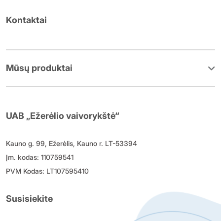
Kontaktai
Mūsų produktai
UAB „Ežerėlio vaivorykštė“
Kauno g. 99, Ežerėlis, Kauno r. LT-53394
Įm. kodas: 110759541
PVM Kodas: LT107595410
Susisiekite